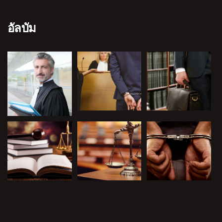
อัลบัม