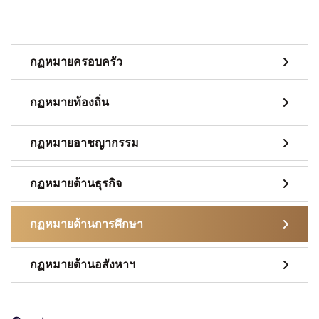
กฏหมายครอบครัว
กฏหมายท้องถิ่น
กฏหมายอาชญากรรม
กฏหมายด้านธุรกิจ
กฏหมายด้านการศึกษา
กฏหมายด้านอสังหาฯ